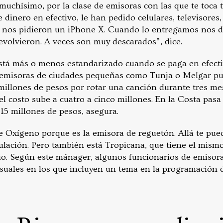
muchísimo, por la clase de emisoras con las que te toca t
inero en efectivo, le han pedido celulares, televisores,
 nos pidieron un iPhone X. Cuando lo entregamos nos di
devolvieron. A veces son muy descarados”, dice.
 está más o menos estandarizado cuando se paga en efecti
as emisoras de ciudades pequeñas como Tunja o Melgar p
millones de pesos por rotar una canción durante tres mes
el costo sube a cuatro a cinco millones. En la Costa pasa 
15 millones de pesos, asegura.
e Oxígeno porque es la emisora de reguetón. Allá te pue
ulación. Pero también está Tropicana, que tiene el mismo
io. Según este mánager, algunos funcionarios de emisor
uales en los que incluyen un tema en la programación 