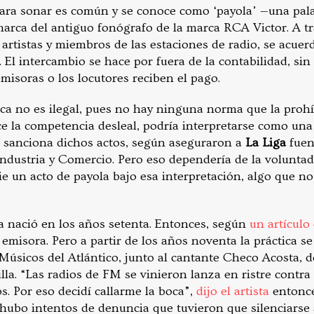
para sonar es común y se conoce como ‘payola’ —una pala
 marca del antiguo fonógrafo de la marca RCA Victor. A t
 artistas y miembros de las estaciones de radio, se acue
 El intercambio se hace por fuera de la contabilidad, sin f
emisoras o los locutores reciben el pago.
ica no es ilegal, pues no hay ninguna norma que la prohí
ce la competencia desleal, podría interpretarse como una 
e sanciona dichos actos, según aseguraron a
La Liga
fuen
ndustria y Comercio. Pero eso dependería de la voluntad
e un acto de payola bajo esa interpretación, algo que no
a nació en los años setenta. Entonces, según
un artículo
 emisora. Pero a partir de los años noventa la práctica se
 Músicos del Atlántico, junto al cantante Checo Acosta,
la. “Las radios de FM se vinieron lanza en ristre contra
. Por eso decidí callarme la boca”,
dijo el artista
entonc
hubo intentos de denuncia que tuvieron que silenciarse 