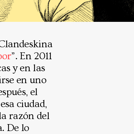
 Clandeskina
bor
”. En 2011
as y en las
irse en uno
spués, el
esa ciudad,
la razón del
a. De lo