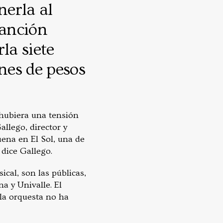
nerla al
canción
la siete
ones de pesos
hubiera una tensión
llego, director y
ena en El Sol, una de
 dice Gallego.
cal, son las públicas,
a y Univalle. El
la orquesta no ha