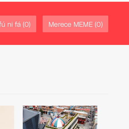
fú ni fá
(0)
Merece MEME
(0)