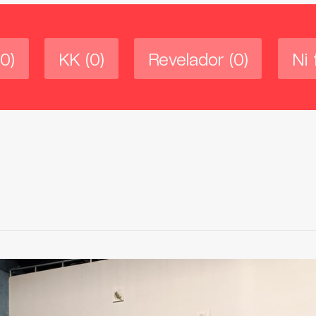
(0)
KK
(0)
Revelador
(0)
Ni 