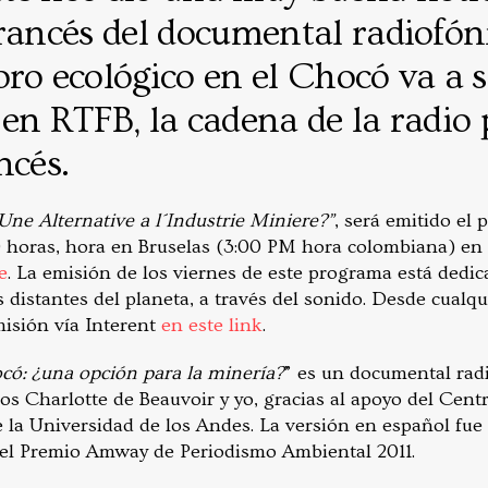
rancés del documental radiofóni
ro ecológico en el Chocó va a s
en RTFB, la cadena de la radio 
ncés.
Une Alternative a l´Industrie Miniere?”
, será emitido el
0 horas, hora en Bruselas (3:00 PM hora colombiana) en 
e
. La emisión de los viernes de este programa está dedica
 distantes del planeta, a través del sonido. Desde cualq
isión vía Interent
en este link
.
có: ¿una opción para la minería?
” es un documental rad
s Charlotte de Beauvoir y yo, gracias al apoyo del Cent
la Universidad de los Andes. La versión en español fue 
 el Premio Amway de Periodismo Ambiental 2011.