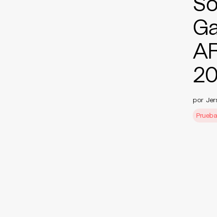
So
Ga
AR
2
por
Jer
Prueba