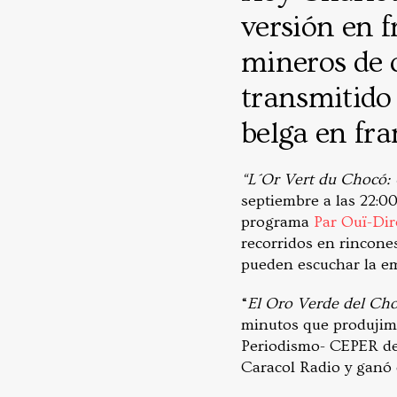
versión en f
mineros de o
transmitido 
belga en fra
“L´Or Vert du Chocó: 
septiembre a las 22:0
programa
Par Ouï-Dir
recorridos en rincones
pueden escuchar la em
“
El Oro Verde del Cho
minutos que produjimo
Periodismo- CEPER de 
Caracol Radio y ganó