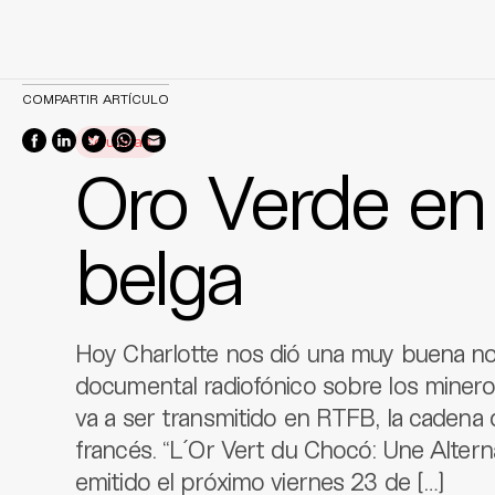
Skip
COMPARTIR ARTÍCULO
to
Columnas
content
Oro Verde en 
belga
Hoy Charlotte nos dió una muy buena noti
documental radiofónico sobre los minero
va a ser transmitido en RTFB, la cadena d
francés. “L´Or Vert du Chocó: Une Alternat
emitido el próximo viernes 23 de […]