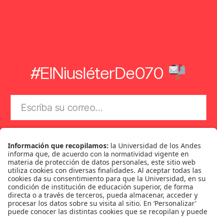
#ElNiusléterDe070
Suscríbase