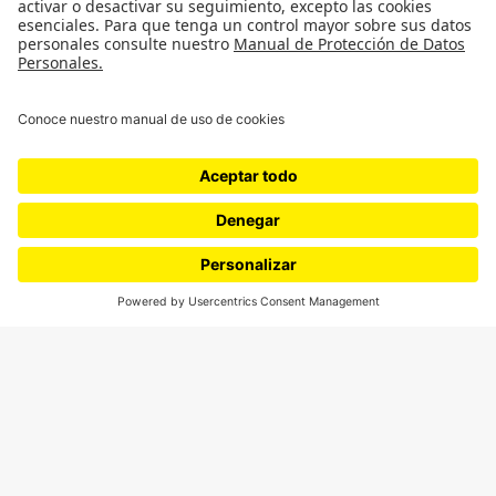
Género
Política
Cultura
Medio ambiente
Medios y periodismo
Ciudad
Movilización social
¿Quiénes somos?
Podcasts
Ediciones especiales
Proyectos 070