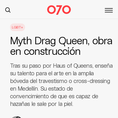
S
LGBT+
k
i
Myth Drag Queen, obra
p
t
en construcción
o
c
Tras su paso por Haus of Queens, enseña
o
n
su talento para el arte en la amplia
t
bóveda del travestismo o cross-dressing
e
en Medellín. Su estado de
n
convencimiento de que es capaz de
t
hazañas le sale por la piel.