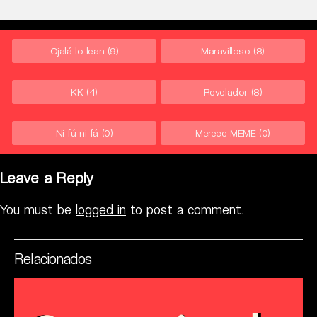
Ojalá lo lean
(9)
Maravilloso
(8)
KK
(4)
Revelador
(8)
Ni fú ni fá
(0)
Merece MEME
(0)
Leave a Reply
You must be
logged in
to post a comment.
Relacionados