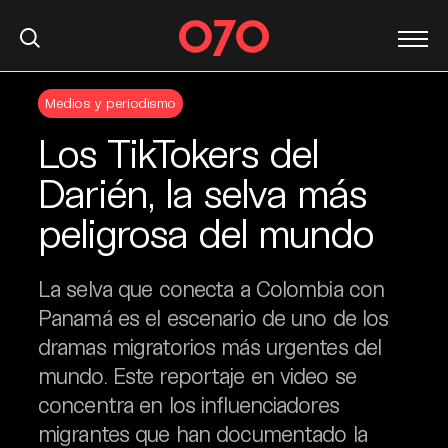
S
Medios y periodismo
k
i
Los TikTokers del
p
t
Darién, la selva más
o
peligrosa del mundo
c
o
n
La selva que conecta a Colombia con
t
Panamá es el escenario de uno de los
e
dramas migratorios más urgentes del
n
t
mundo. Este reportaje en video se
concentra en los influenciadores
migrantes que han documentado la