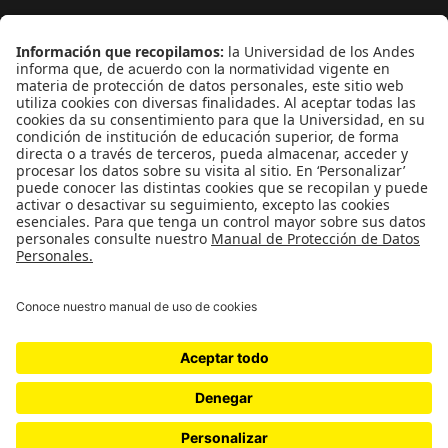
¿Quiénes somos?
Podcasts
Ediciones especiales
Proyectos 070
SÍGUENOS
¿Quieres escribir en 070?
CONTÁCTANOS
cerosetenta@uniandes.edu.co
BOGOTÁ, COLOMBIA