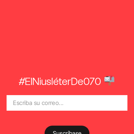
#ElNiusléterDe070
Suscríbase