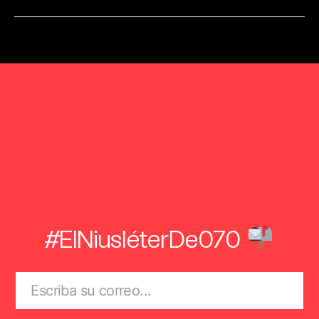
#ElNiusléterDe070