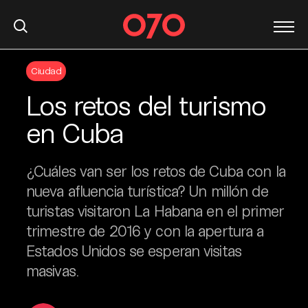
S
Ciudad
k
i
Los retos del turismo
p
t
en Cuba
o
c
¿Cuáles van ser los retos de Cuba con la
o
n
nueva afluencia turística? Un millón de
t
turistas visitaron La Habana en el primer
e
trimestre de 2016 y con la apertura a
n
Estados Unidos se esperan visitas
t
masivas.