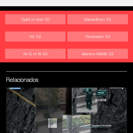
Ojalá lo lean
(0)
Maravilloso
(0)
KK
(0)
Revelador
(0)
Ni fú ni fá
(0)
Merece MEME
(0)
Relacionados