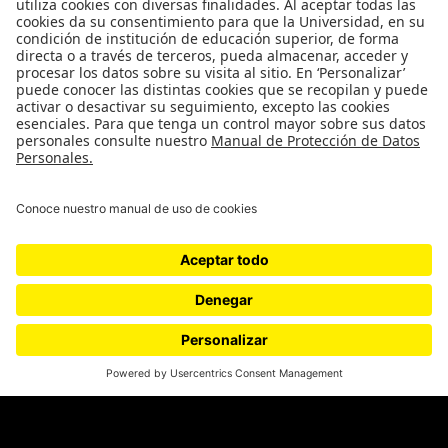
Género
Política
Cultura
Medio ambiente
Medios y periodismo
Ciudad
Movilización social
¿Quiénes somos?
Podcasts
Ediciones especiales
Proyectos 070