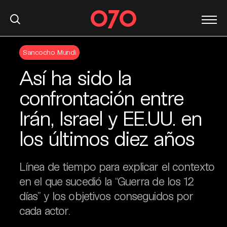
S
Sancocho Mundi
k
i
Así ha sido la
p
t
confrontación entre
o
Irán, Israel y EE.UU. en
c
o
los últimos diez años
n
t
e
Línea de tiempo para explicar el contexto
n
en el que sucedió la “Guerra de los 12
t
días” y los objetivos conseguidos por
cada actor.