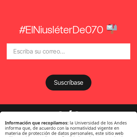
#ElNiusléterDe070
Suscríbase