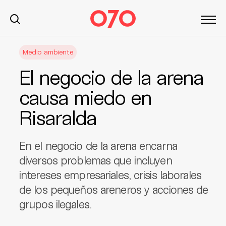
S
Medio ambiente
k
i
El negocio de la arena
p
t
causa miedo en
o
Risaralda
c
o
n
En el negocio de la arena encarna
t
diversos problemas que incluyen
e
intereses empresariales, crisis laborales
n
t
de los pequeños areneros y acciones de
grupos ilegales.