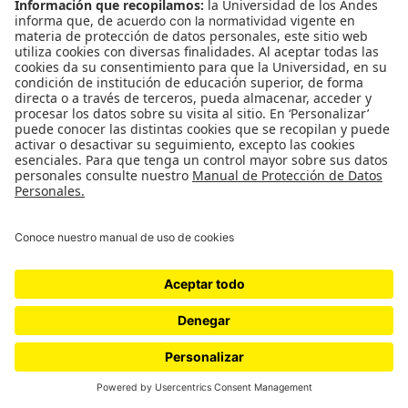
Leave a Reply
You must be
logged in
to post a comment.
Relacionados
Un envión que perdió el impulso:
balance ambiental del gobierno
Petro