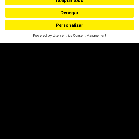
¿Quieres escribir en 070?
CONTÁCTANOS
cerosetenta@uniandes.edu.co
BOGOTÁ, COLOMBIA
NEWSLETTER
Suscríbase