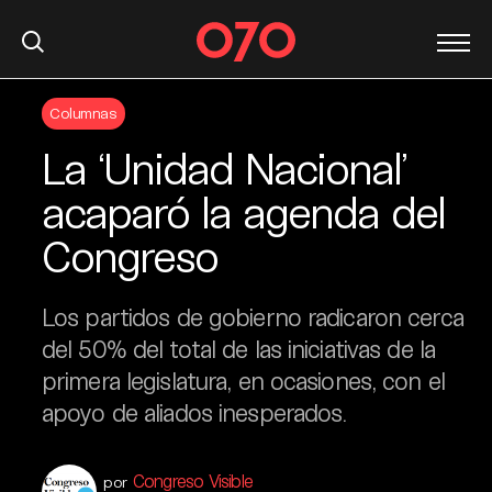
S
Columnas
k
i
La ‘Unidad Nacional’
p
t
acaparó la agenda del
o
Congreso
c
o
n
Los partidos de gobierno radicaron cerca
t
del 50% del total de las iniciativas de la
e
primera legislatura, en ocasiones, con el
n
t
apoyo de aliados inesperados.
Congreso Visible
por