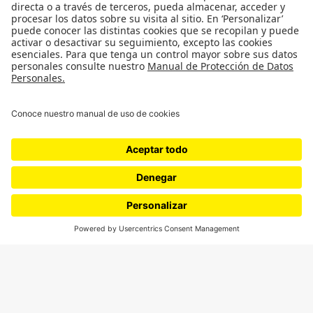
Género
Política
Cultura
Medio ambiente
Medios y periodismo
Ciudad
Movilización social
¿Quiénes somos?
Podcasts
Ediciones especiales
Proyectos 070