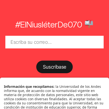
#ElNiusléterDe070
Suscríbase