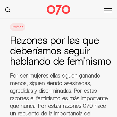
S
Política
k
i
Razones por las que
p
t
deberíamos seguir
o
hablando de feminismo
c
o
n
Por ser mujeres ellas siguen ganando
t
menos, siguen siendo asesinadas,
e
agredidas y discriminadas. Por estas
n
t
razones el feminismo es más importante
que nunca. Por estas razones 070 hace
un recuento de la importancia del