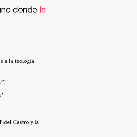
 uno donde
la
.
s a la teología
e”.
”.
idel Castro y la