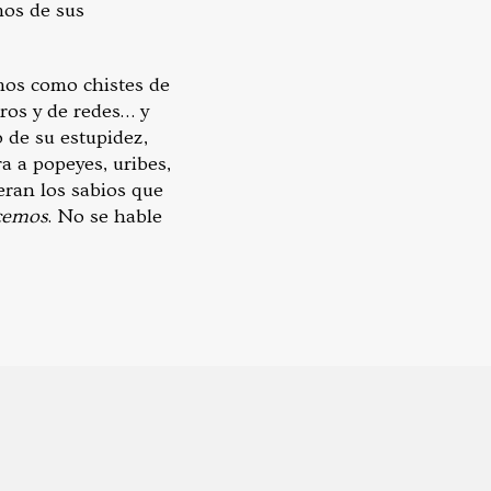
mos de sus
amos como chistes de
eros y de redes… y
 de su estupidez,
a a popeyes, uribes,
eran los sabios que
ecemos
. No se hable