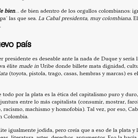
e bien
… de bien adentro de los orgullos colombianos: ig
a´ las que sea.
La Cabal presidenta, muy colombiana.
El
.
uevo país
er presidente es deseable ante la nada de Duque y sería 
va élite
made in
Uribe donde billete mata dignidad, cultu
ata
(toyota, pistola, trago, casas, hembras y marcas) es 
 todo por la plata es la ética del capitalismo puro y duro
juntura entre lo más capitalista (consumir, mostrar, faro
 racismo, machismo y homofobia). Tal vez, por eso, Caba
n Colombia.
te igualmente jodida, pero creía que a eso de la plata y 
deas, literatura, artes, derechos, argumentos. Eso la hací