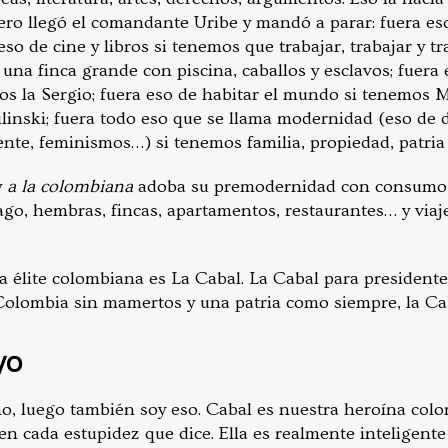
ero llegó el comandante Uribe y mandó a parar: fuera es
so de cine y libros si tenemos que trabajar, trabajar y tr
 una finca grande con piscina, caballos y esclavos; fuera
os la Sergio; fuera eso de habitar el mundo si tenemos M
inski; fuera todo eso que se llama modernidad (eso de 
nte, feminismos…) si tenemos familia, propiedad, patria 
y
a la colombiana
adoba su premodernidad con consumo ca
rago, hembras, fincas, apartamentos, restaurantes… y via
va élite colombiana es La Cabal. La Cabal para president
Colombia sin mamertos y una patria como siempre, la Ca
yo
o, luego también soy eso. Cabal es nuestra heroína col
en cada estupidez que dice. Ella es realmente inteligente 