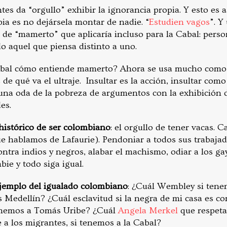
es da “orgullo” exhibir la ignorancia propia. Y esto es a
a es no dejársela montar de nadie. “
Estudien vagos
”. Y
 de “mamerto” que aplicaría incluso para la Cabal: perso
do aquel que piensa distinto a uno.
 Cabal cómo entiende mamerto? Ahora se usa mucho como 
de qué va el ultraje. Insultar es la acción, insultar como
a oda de la pobreza de argumentos con la exhibición d
es.
histórico de ser colombiano
: el orgullo de tener vacas. 
e hablamos de Lafaurie). Pendoniar a todos sus trabajad
ntra indios y negros, alabar el machismo, odiar a los gay
bie y todo siga igual.
 ejemplo del igualado colombiano
: ¿Cuál Wembley si tene
 Medellín? ¿Cuál esclavitud si la negra de mi casa es co
tenemos a Tomás Uribe? ¿Cuál
Angela Merkel
que respeta
 a los migrantes, si tenemos a la Cabal?