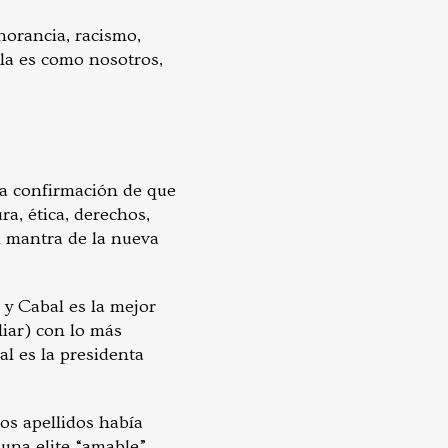
norancia, racismo,
la es como nosotros,
la confirmación de que
ra, ética, derechos,
el mantra de la nueva
, y Cabal es la mejor
liar) con lo más
l es la presidenta
los apellidos había
a una elite “amable”