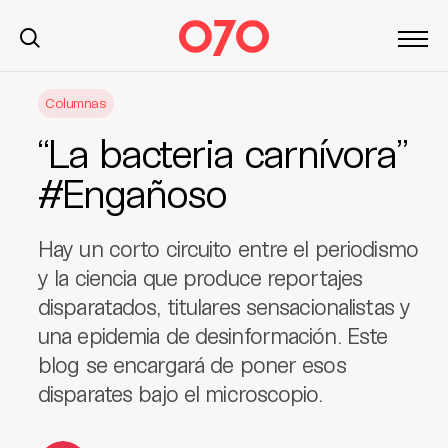
S
Columnas
k
i
“La bacteria carnívora”
p
t
#Engañoso
o
c
Hay un corto circuito entre el periodismo
o
n
y la ciencia que produce reportajes
t
disparatados, titulares sensacionalistas y
e
una epidemia de desinformación. Este
n
blog se encargará de poner esos
t
disparates bajo el microscopio.