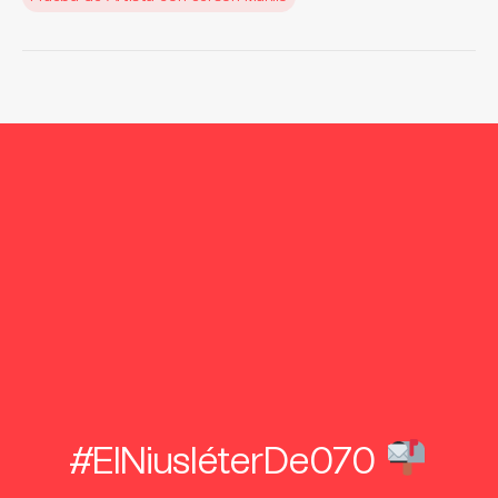
#ElNiusléterDe070