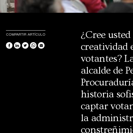
¿Cree usted 
COMPARTIR ARTÍCULO
creatividad 
votantes? La
alcalde de P
Procuradurí
historia sof
captar votan
la administ
constreñimie