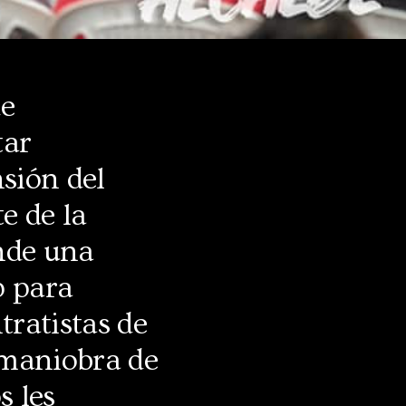
de
tar
nsión del
e de la
nde una
p para
tratistas de
 maniobra de
s les