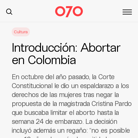
S
Cultura
k
i
Introducción: Abortar
p
t
en Colombia
o
c
En octubre del año pasado, la Corte
o
n
Constitucional le dio un espaldarazo a los
t
derechos de las mujeres tras negar la
e
propuesta de la magistrada Cristina Pardo
n
que buscaba limitar el aborto hasta la
t
semana 24 de embarazo. La decisión
incluyó además un regaño: “no es posible