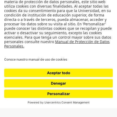
Proyectos 070
SÍGUENOS
¿Quieres escribir en 070?
CONTÁCTANOS
cerosetenta@uniandes.edu.co
BOGOTÁ, COLOMBIA
NEWSLETTER