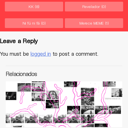
KK
(8)
Revelador
(0)
Ni fú ni fá
(0)
Merece MEME
(1)
Leave a Reply
You must be
logged in
to post a comment.
Relacionados