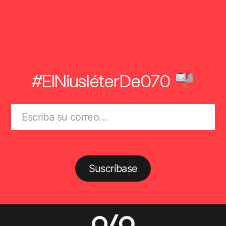
#ElNiusléterDe070
Suscríbase