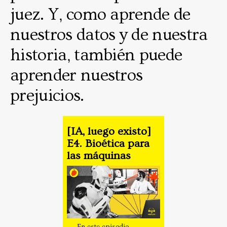
juez. Y, como aprende de
nuestros datos y de nuestra
historia, también puede
aprender nuestros
prejuicios.
[IA, luego existo]
E4. Bioética para
las máquinas
En este episodio