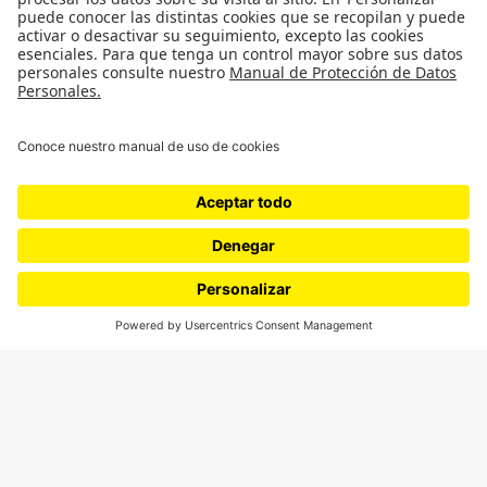
SÍGUENOS
¿Quieres escribir en 070?
CONTÁCTANOS
cerosetenta@uniandes.edu.co
BOGOTÁ, COLOMBIA
NEWSLETTER
Suscríbase