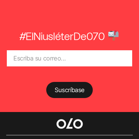
#ElNiusléterDe070
Suscríbase