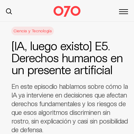
S
Ciencia y Tecnología
k
i
[IA, luego existo] E5.
p
t
Derechos humanos en
o
un presente artificial
c
o
n
En este episodio hablamos sobre cómo la
t
IA ya interviene en decisiones que afectan
e
derechos fundamentales y los riesgos de
n
t
que esos algoritmos discriminen sin
rostro, sin explicación y casi sin posibilidad
de defensa.