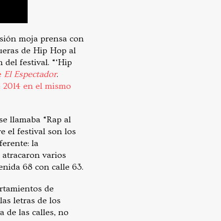
rsión moja prensa con
fueras de Hip Hop al
del festival. “‘Hip
e
El Espectador
.
e 2014 en el mismo
se llamaba “Rap al
 el festival son los
erente: la
 atracaron varios
enida 68 con calle 63.
ortamientos de
as letras de los
a de las calles, no