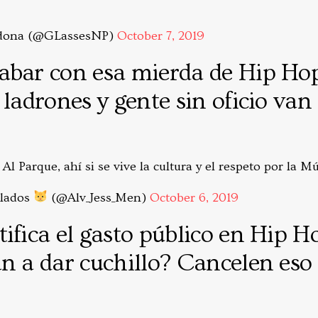
rdona (@GLassesNP)
October 7, 2019
abar con esa mierda de Hip Hop
 ladrones y gente sin oficio van
l Parque, ahí si se vive la cultura y el respeto por la M
elados
(@Alv_Jess_Men)
October 6, 2019
ifica el gasto público en Hip H
n a dar cuchillo? Cancelen eso