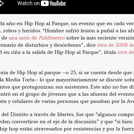
ada año en Hip Hop al Parque, un evento que en cada ve
, robos y heridos. “Hombre sufrió lesión a puñal a las a
r de
una nota de
Publimetro
sobre la más reciente versión 
cenario de disturbios y desórdenes”, dice
otra de 2008 d
en riña a la salida de Hip-Hop al Parque”, titula
otra d
oria de Hip Hop al parque —o 23, si se cuenta desde que 
la Media Torta— lo que mayoritariamente se discute sobre
tos que protagonizan sus asistentes. Este año no fue dif
ntró en el grupo de jóvenes que a las afueras del evento
lata y celulares de varias personas que pasaban por la Av
la del Distrito a través de Idartes, fue que “algunos comp
en convertirse en el eje de la discusión” y que “si bien l
 hip hop están atravesados por resistencias y por la fuerz