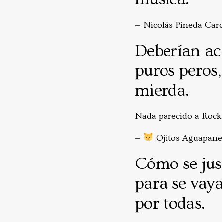
— Nicolás Pineda Ca
Deberían ac
puros peros,
mierda.
Nada parecido a Rock A
—
Ojitos Aguapan
Cómo se just
para se vaya
por todas.