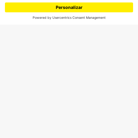
¿Quiénes somos?
Podcasts
Ediciones especiales
Proyectos 070
SÍGUENOS
¿Quieres escribir en 070?
CONTÁCTANOS
cerosetenta@uniandes.edu.co
BOGOTÁ, COLOMBIA