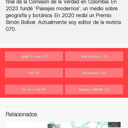
final de la Comisión de la Verdad en Colombia. En
2023 fundé “Paisajes modernos”, un medio sobre
geografía y botánica. En 2020 recibí un Premio
Simón Bolívar. Actualmente soy editor de la revista
070.
Ojalá lo lean
(0)
Maravilloso
(0)
KK
(0)
Revelador
(0)
Ni fú ni fá
(1)
Merece MEME
(0)
Relacionados