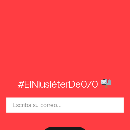
#ElNiusléterDe070