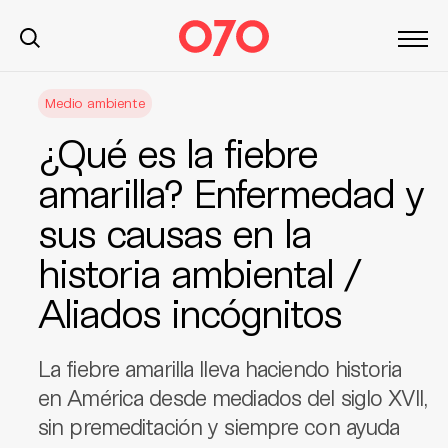
S
Medio ambiente
k
i
¿Qué es la fiebre
p
t
amarilla? Enfermedad y
o
sus causas en la
c
o
historia ambiental /
n
t
Aliados incógnitos
e
n
La fiebre amarilla lleva haciendo historia
t
en América desde mediados del siglo XVII,
sin premeditación y siempre con ayuda