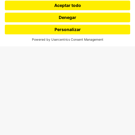
Ediciones especiales
Proyectos 070
SÍGUENOS
¿Quieres escribir en 070?
CONTÁCTANOS
cerosetenta@uniandes.edu.co
BOGOTÁ, COLOMBIA
NEWSLETTER