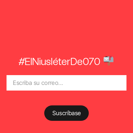
#ElNiusléterDe070
Suscríbase