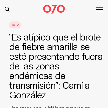
S
Salud
k
i
“Es atípico que el brote
p
t
de fiebre amarilla se
o
esté presentando fuera
c
o
de las zonas
n
t
endémicas de
e
transmisión”: Camila
n
t
González