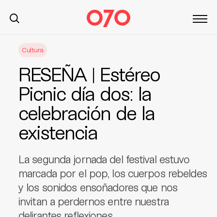
S
Cultura
k
i
RESEÑA | Estéreo
p
t
Picnic día dos: la
o
celebración de la
c
o
existencia
n
t
e
La segunda jornada del festival estuvo
n
marcada por el pop, los cuerpos rebeldes
t
y los sonidos ensoñadores que nos
invitan a perdernos entre nuestra
delirantes reflexiones.