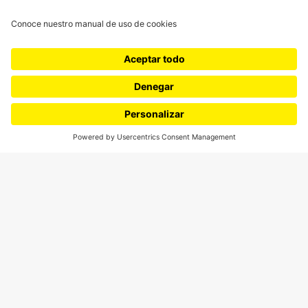
¿Quiénes somos?
Podcasts
Ediciones especiales
Proyectos 070
SÍGUENOS
¿Quieres escribir en 070?
CONTÁCTANOS
cerosetenta@uniandes.edu.co