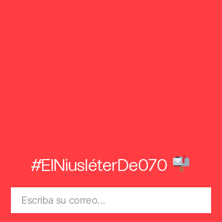
#ElNiusléterDe070