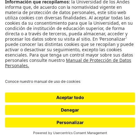
de borrar lo que pasa de manera casi inmediata y
además creemos que basta por ejemplo con tumbar
el edificio del Palacio de Justicia y ya no vamos a
recordar
lo que pasó allí
, o cambiarle el nombre al
Palacio de la Inquisición de Cartagena por el de
Museo Histórico para desdibujar lo que realmente
pasaba allí (y sobre lo cual trata la novela en que
estoy trabajando ahora).
Creo que tenemos una lógica necesidad de olvido,
pero aquellas culturas que deciden borrar su
propia historia tienden a cometer los mismos
errores, una y otra vez.
RSS:
Yo creo que es difícil que la gente pare para
atender el drama de la guerra por muchas razones,
incluyendo el hecho de que dedicarse a la
compasión -y es un tema que me está interesando
ahora- enferma. Hay desgaste por compasión. No