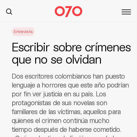
S
Entrevista
k
i
Escribir sobre crímenes
p
t
que no se olvidan
o
c
Dos escritores colombianos han puesto
o
n
lenguaje a horrores que este año podrían
t
por fin ver justicia en su país. Los
e
protagonistas de sus novelas son
n
familiares de las víctimas, aquellos para
t
quienes el crimen continúa mucho
tiempo después de haberse cometido.