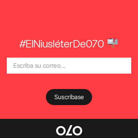
#ElNiusléterDe070
Suscríbase