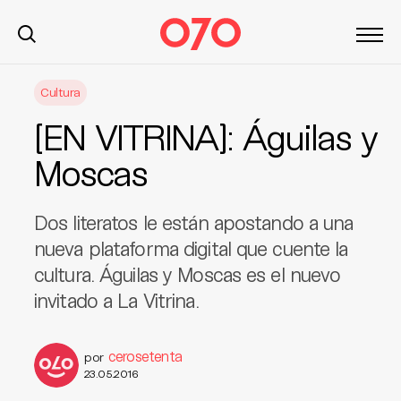
S
Cultura
k
i
[EN VITRINA]: Águilas y
p
t
Moscas
o
c
Dos literatos le están apostando a una
o
n
nueva plataforma digital que cuente la
t
cultura. Águilas y Moscas es el nuevo
e
invitado a La Vitrina.
n
t
cerosetenta
por
23.05.2016