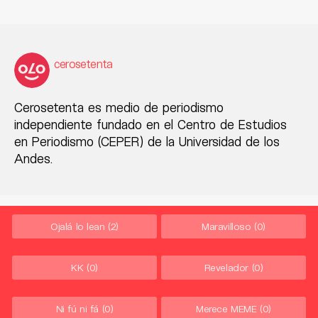
cerosetenta
Cerosetenta es medio de periodismo
independiente fundado en el Centro de Estudios
en Periodismo (CEPER) de la Universidad de los
Andes.
Ojalá lo lean
(2)
Maravilloso
(0)
KK
(0)
Revelador
(0)
Ni fú ni fá
(0)
Merece MEME
(0)