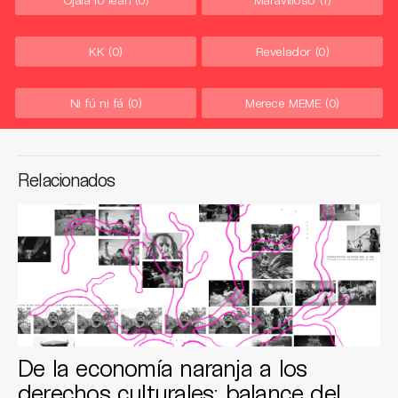
KK
(0)
Revelador
(0)
Ni fú ni fá
(0)
Merece MEME
(0)
Relacionados
De la economía naranja a los
derechos culturales: balance del