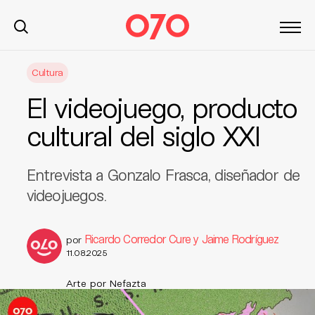
S
Cultura
k
i
El videojuego, producto
p
t
cultural del siglo XXI
o
c
Entrevista a Gonzalo Frasca, diseñador de
o
n
videojuegos.
t
e
Ricardo Corredor Cure y Jaime Rodríguez
por
n
11.08.2025
t
Arte por Nefazta