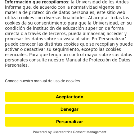
#ElNiusléterDe070
Suscríbase