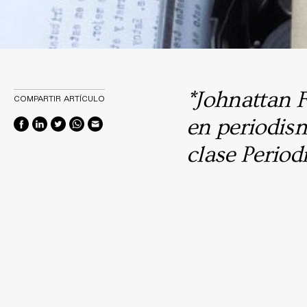
*Johnattan F
COMPARTIR ARTÍCULO
en periodism
clase Period