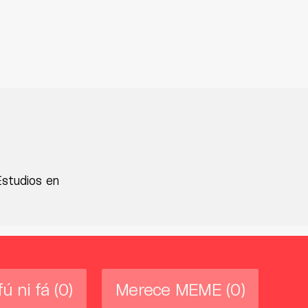
Estudios en
fú ni fá
(0)
Merece MEME
(0)