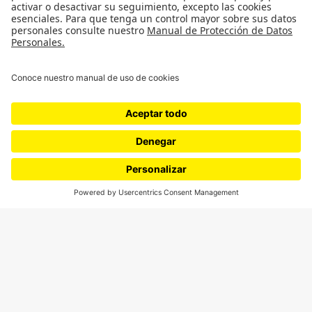
Podcasts
Ediciones especiales
Proyectos 070
SÍGUENOS
¿Quieres escribir en 070?
CONTÁCTANOS
cerosetenta@uniandes.edu.co
BOGOTÁ, COLOMBIA