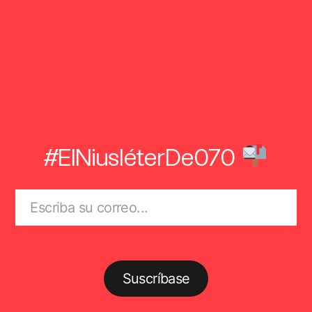
#ElNiusléterDe070
Suscríbase