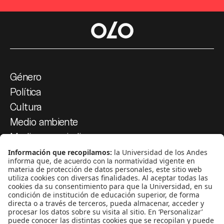
Género
Política
Cultura
Medio ambiente
Medios y periodismo
Ciudad
Movilización social
¿Quiénes somos?