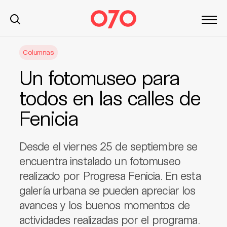
S
Columnas
k
i
Un fotomuseo para
p
t
todos en las calles de
o
Fenicia
c
o
n
Desde el viernes 25 de septiembre se
t
encuentra instalado un fotomuseo
e
realizado por Progresa Fenicia. En esta
n
t
galería urbana se pueden apreciar los
avances y los buenos momentos de
actividades realizadas por el programa.