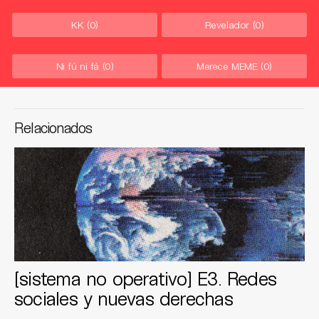
KK
(0)
Revelador
(0)
Ni fú ni fá
(0)
Merece MEME
(0)
Relacionados
[sistema no operativo] E3. Redes
sociales y nuevas derechas