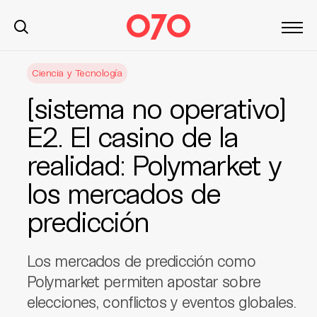
S
Ciencia y Tecnología
k
i
[sistema no operativo]
p
t
E2. El casino de la
o
realidad: Polymarket y
c
o
los mercados de
n
t
predicción
e
n
Los mercados de predicción como
t
Polymarket permiten apostar sobre
elecciones, conflictos y eventos globales.