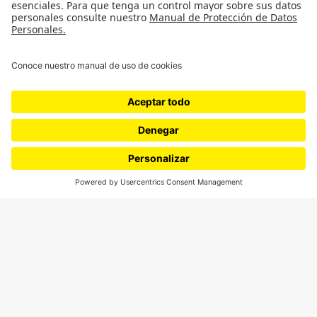
¿Quieres escribir en 070?
CONTÁCTANOS
cerosetenta@uniandes.edu.co
BOGOTÁ, COLOMBIA
NEWSLETTER
Suscríbase