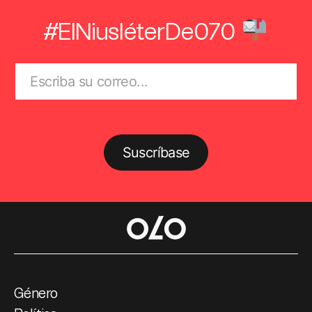
#ElNiusléterDe070
Suscríbase
Género