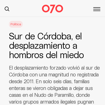
S
Política
k
i
Sur de Córdoba, el
p
t
desplazamiento a
o
hombros del miedo
c
o
n
El desplazamiento forzado volvió al sur de
t
Córdoba con una magnitud no registrada
e
desde 2011. En solo seis días, familias
n
t
enteras se vieron obligadas a dejar sus
casas en el Nudo de Paramillo, donde
varios grupos armados ilegales pugnan