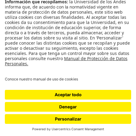
Estado. “El 99,9 por ciento de las familias de esta
región que firmaron el acuerdo cumplieron con
levantar los cultivos”, afirma. “Estamos hablando
de 1025 familias”.
Desde la expansión de los cultivos de hoja de coca
hacia el Nudo de Paramillo, en los años noventa, el
corregimiento de Juan José se convirtió en parada
obligada para el tráfico de pasta base de cocaína e
insumos necesarios para su fabricación como la
gasolina. En aquellos años, la venta y distribución
de tambores de gasolina se hacía a ojos de todo el
mundo. Incluso quedan los vestigios de una
estación con pista y manguera. Algunos habitantes
de Juan José, que hablaron de forma reservada con
La Liga Contra El Silencio
sobre asuntos de
narcotráfico, dicen que hoy ya no es fácil comerciar
precursores de pasta base debido a los controles