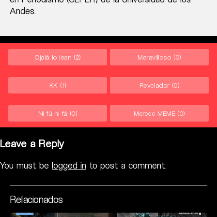
Andes.
Ojalá lo lean
(2)
Maravilloso
(0)
KK
(1)
Revelador
(0)
Ni fú ni fá
(0)
Merece MEME
(0)
Leave a Reply
You must be
logged in
to post a comment.
Relacionados