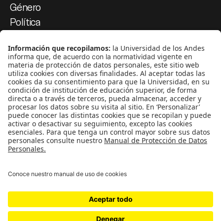
Género
Política
Cultura
Medio ambiente
Medios y periodismo
Ciudad
Movilización social
¿Quiénes somos?
Podcasts
Ediciones especiales
Proyectos 070
SÍGUENOS