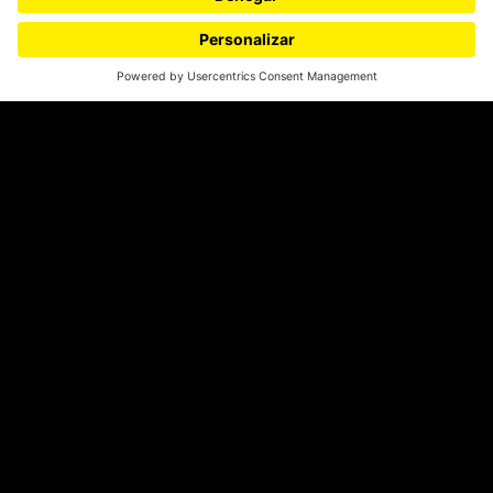
¿Quieres escribir en 070?
CONTÁCTANOS
cerosetenta@uniandes.edu.co
BOGOTÁ, COLOMBIA
NEWSLETTER
Suscríbase