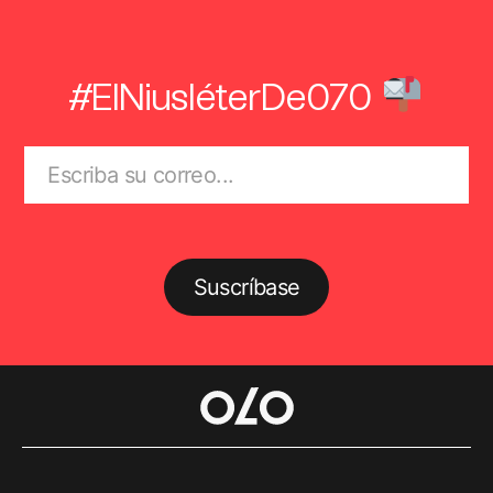
#ElNiusléterDe070
Suscríbase