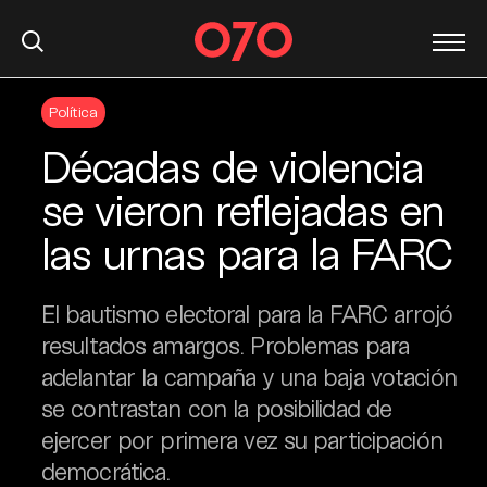
S
Política
k
i
Décadas de violencia
p
t
se vieron reflejadas en
o
las urnas para la FARC
c
o
n
El bautismo electoral para la FARC arrojó
t
resultados amargos. Problemas para
e
adelantar la campaña y una baja votación
n
t
se contrastan con la posibilidad de
ejercer por primera vez su participación
democrática.