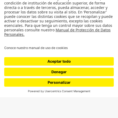
¿Quiénes somos?
Podcasts
Ediciones especiales
Proyectos 070
SÍGUENOS
¿Quieres escribir en 070?
CONTÁCTANOS
cerosetenta@uniandes.edu.co
BOGOTÁ, COLOMBIA