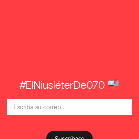
#ElNiusléterDe070
Suscríbase