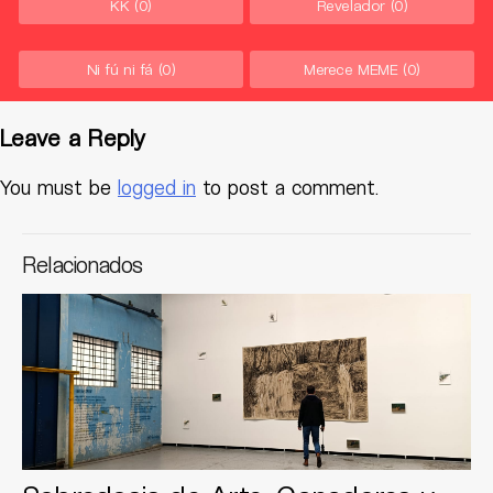
KK
(0)
Revelador
(0)
Ni fú ni fá
(0)
Merece MEME
(0)
Leave a Reply
You must be
logged in
to post a comment.
Relacionados