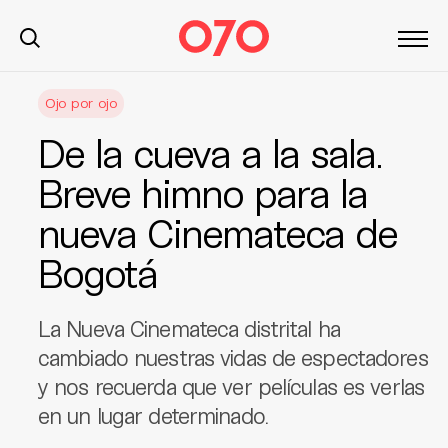
S
Ojo por ojo
k
i
De la cueva a la sala.
p
t
Breve himno para la
o
nueva Cinemateca de
c
o
Bogotá
n
t
e
La Nueva Cinemateca distrital ha
n
cambiado nuestras vidas de espectadores
t
y nos recuerda que ver películas es verlas
en un lugar determinado.