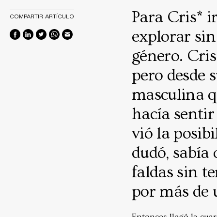
Para Cris* ir
COMPARTIR ARTÍCULO
explorar sin
género. Cris
pero desde s
masculina q
hacía sentir
vió la posibi
dudó, sabía 
faldas sin t
por más de 
Entonces llegó la cuar