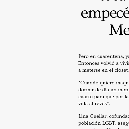
empecé 
Me 
Pero en cuarentena, ya
Entonces volvió a viv
a meterse en el clóset.
“Cuando quiero maquil
dormir de día un mont
cuarto para que por l
vida al revés”.
Lina Cuellar, cofundad
población LGBT, asegur