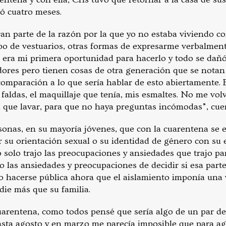
ró cuatro meses.
an parte de la razón por la que yo no estaba viviendo c
ipo de vestuarios, otras formas de expresarme verbalme
ta era mi primera oportunidad para hacerlo y todo se da
dores pero tienen cosas de otra generación que se nota
omparación a lo que sería hablar de esto abiertamente.
faldas, el maquillaje que tenía, mis esmaltes. No me vol
a que lavar, para que no haya preguntas incómodas”, cue
rsonas, en su mayoría jóvenes, que con la cuarentena se 
 su orientación sexual o su identidad de género con su e
o solo trajo las preocupaciones y ansiedades que trajo par
o las ansiedades y preocupaciones de decidir si esa part
 o hacerse pública ahora que el aislamiento imponía una 
die más que su familia.
arentena, como todos pensé que sería algo de un par d
hasta agosto y en marzo me parecía imposible que para a