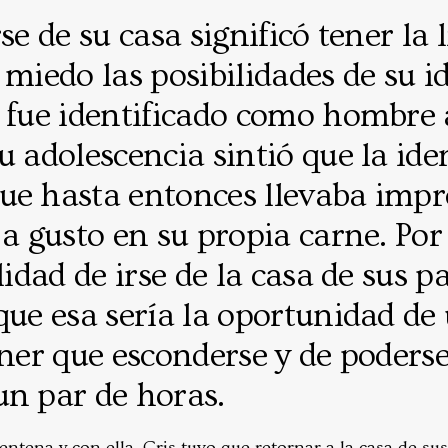
se de su casa significó tener la 
 miedo las posibilidades de su i
 fue identificado como hombre 
u adolescencia sintió que la ide
ue hasta entonces llevaba impr
 a gusto en su propia carne. Por
lidad de irse de la casa de sus p
que esa sería la oportunidad de 
ener que esconderse y de poders
un par de horas.
entena y con ella, Cris tuvo que retornar a la casa de sus