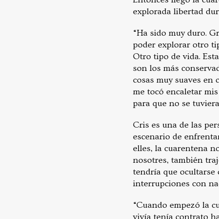
explorada libertad du
“Ha sido muy duro. Gr
poder explorar otro t
Otro tipo de vida. Es
son los más conserva
cosas muy suaves en c
me tocó encaletar mis 
para que no se tuvier
Cris es una de las pe
escenario de enfrentar
elles, la cuarentena n
nosotres, también traj
tendría que ocultarse
interrupciones con na
“Cuando empezó la cu
vivía tenía contrato 