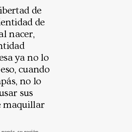
libertad de
dentidad de
al nacer,
ntidad
esa ya no lo
 eso, cuando
apás, no lo
usar sus
e maquillar
 papás. su recién