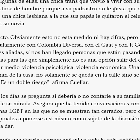
gunas de ellas: una chica trans que volvió a vivir con s
stirse de hombre porque a su padrastro no le gusta que s
una chica lesbiana a la que sus papás le quitaron el cel
n su novia.
cto. Obviamente esto no está medido ni hay cifras, pero
cularmente con Colombia Diversa, con el Gaat y con It G
s aliadas, sí nos han llegado personas que están pasand
nas para las que simplemente no es una opción salir del 
r medio: violencia psicológica, violencia económica. Un
echan de la casa, no solamente se queda en la calle sino se
Es un doble riesgo”, afirma Cuellar.
los días se pregunta si debería o no contarle a su famili
 de su mirada. Asegura que ha tenido conversaciones con 
nas LGBT en las que no se muestran tan cerrados, pero c
tuales a ponerse a sí mismo como sujeto de la discusió
a dar.
engo que decirles porque qué tal yo toda la vida vistié