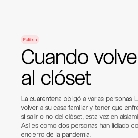
Skip
to
Política
content
Cuando volver
al clóset
La cuarentena obligó a varias personas 
volver a su casa familiar y tener que enf
si salir o no del clóset, esta vez en aisla
Así es como dos personas han lidiado con
encierro de la pandemia.