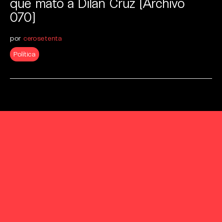
que mató a Dilan Cruz [Archivo
070]
por
cerosetenta
Política