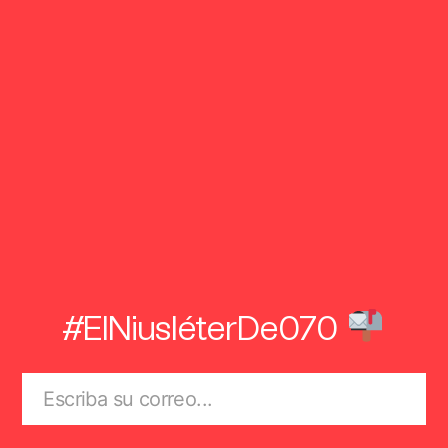
#ElNiusléterDe070