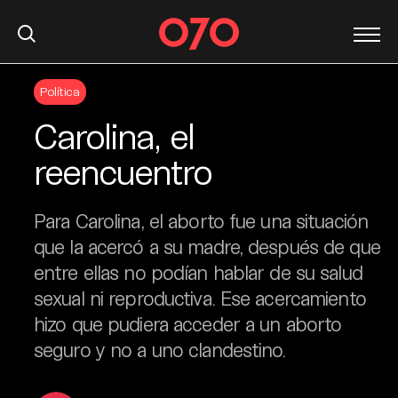
S
Política
k
i
Carolina, el
p
t
reencuentro
o
c
Para Carolina, el aborto fue una situación
o
n
que la acercó a su madre, después de que
t
entre ellas no podían hablar de su salud
e
sexual ni reproductiva. Ese acercamiento
n
hizo que pudiera acceder a un aborto
t
seguro y no a uno clandestino.