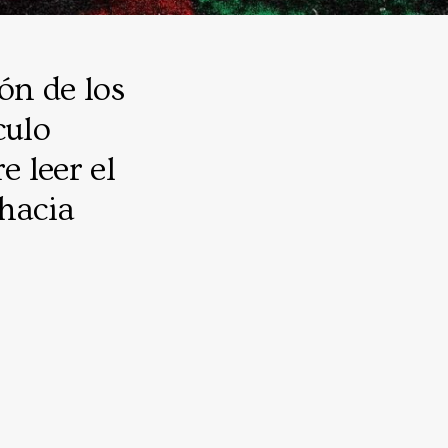
ión de los
culo
e leer el
 hacia