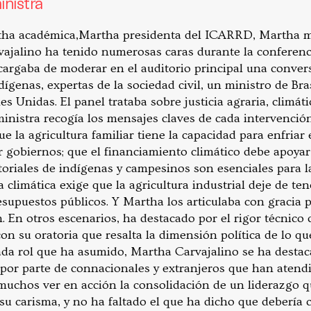
inistra
tha académica,Martha presidenta del ICARRD, Martha 
ajalino ha tenido numerosas caras durante la conferencia
ncargaba de moderar en el auditorio principal una conver
dígenas, expertas de la sociedad civil, un ministro de Bra
es Unidas. El panel trataba sobre justicia agraria, climát
inistra recogía los mensajes claves de cada intervención
ue la agricultura familiar tiene la capacidad para enfriar
 gobiernos; que el financiamiento climático debe apoyar 
toriales de indígenas y campesinos son esenciales para l
ia climática exige que la agricultura industrial deje de te
esupuestos públicos. Y Martha los articulaba con gracia 
. En otros escenarios, ha destacado por el rigor técnico 
on su oratoria que resalta la dimensión política de lo qu
ada rol que ha asumido, Martha Carvajalino se ha desta
por parte de connacionales y extranjeros que han atendi
uchos ver en acción la consolidación de un liderazgo qu
 su carisma, y no ha faltado el que ha dicho que debería 