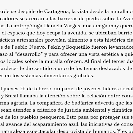
tarde se despide de Cartagena, la vista desde la muralla 
scadores se acercan a las barreras de piedra sobre la Av
mar. La antropóloga Daniela Vargas, una amiga muy que
 el espacio que hoy ocupa la avenida, se ubicaban barri
cticas artesanales proveían alimento a esta histórica ci
ios de Pueblo Nuevo, Pekín y Boquetillo fueron levantado
so al “desarrollo” y para ofrecer una vista estética a q
os locales sobre la muralla ofrecen. Al final del tercer d
tardecer le dio sentido a uno de los temas destacados de 
s en los sistemas alimentarios globales.
 jueves 26 de febrero, un panel de jóvenes líderes socia
 y Brasil llamaba la atención sobre la relación entre con
orma agraria. La compañera de Sudáfrica advertía que las
ean atender a criterios de justicia ambiental y climátic
s de los pueblos pesqueros. Esto pasa por proteger sus te
al avance del acaparamiento azul: las iniciativas de con
naturaleza espectacular desprovista de humanos. Y es 