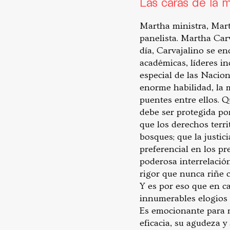
Las caras de la m
Martha ministra, Mar
panelista. Martha Carv
día, Carvajalino se e
académicas, líderes in
especial de las Nacion
enorme habilidad, la m
puentes entre ellos. Q
debe ser protegida por
que los derechos terri
bosques; que la justic
preferencial en los pr
poderosa interrelación
rigor que nunca riñe c
Y es por eso que en c
innumerables elogios 
Es emocionante para m
eficacia, su agudeza y