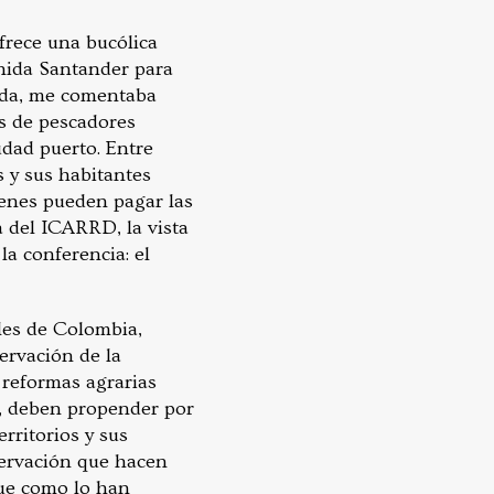
ofrece una bucólica
enida Santander para
rida, me comentaba
os de pescadores
udad puerto. Entre
s y sus habitantes
uienes pueden pagar las
ía del ICARRD, la vista
la conferencia: el
les de Colombia,
servación de la
 reformas agrarias
a, deben propender por
rritorios y sus
servación que hacen
que como lo han