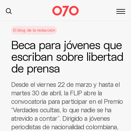
S
El blog de la redacción
k
i
Beca para jóvenes que
p
t
escriban sobre libertad
o
de prensa
c
o
n
Desde el viernes 22 de marzo y hasta el
t
martes 30 de abril, la FLIP abre la
e
convocatoria para participar en el Premio
n
t
“Verdades ocultas, lo que nadie se ha
atrevido a contar”. Dirigido a jóvenes
periodistas de nacionalidad colombiana,