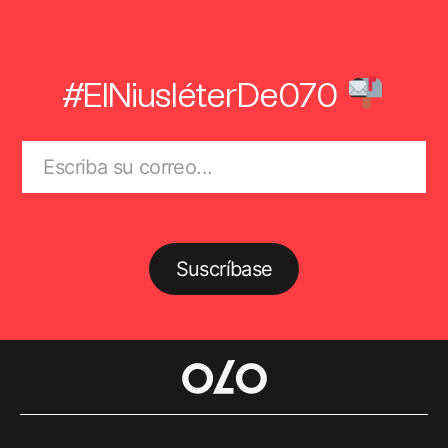
#ElNiusléterDe070
Suscríbase