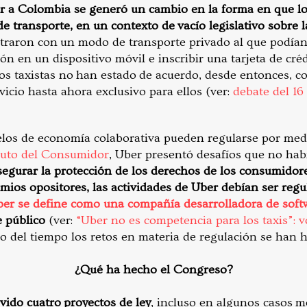
r a Colombia se generó un cambio en la forma en que l
de transporte, en un contexto de vacío legislativo sobre 
raron con un modo de transporte privado al que podían
ón en un dispositivo móvil e inscribir una tarjeta de cré
os taxistas no han estado de acuerdo, desde entonces, co
icio hasta ahora exclusivo para ellos (ver:
debate del 16
s de economía colaborativa pueden regularse por medio
tuto del Consumidor
, Uber presentó desafíos que no hab
segurar la protección de los derechos de los consumidore
mios opositores, las actividades de Uber debían ser regu
er se define como una compañía desarrolladora de soft
e público
(ver:
“Uber no es competencia para los taxis”: 
o del tiempo los retos en materia de regulación se han 
¿Qué ha hecho el Congreso?
ido cuatro proyectos de ley
, incluso en algunos casos m