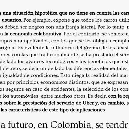
 una situación hipotética que no tiene en cuenta las cara
s usuarios
. Por ejemplo, expone que todos los carros utili
s deben ser negros con una franja lateral. Por lo tanto,
ta la economía colaborativa
. Por el contrario, se somete 
 cupos monopolizados, con los que se les obliga a cumplir
original. Es evidente la influencia del gremio de los taxi
iones con las que tradicionalmente se ha prestado el serv
 de lado los avances tecnológicos y los beneficios que e
l decreto, se dejaron de lado las diferencias elementales 
n igualdad de condiciones. Esto niega la realidad del ma
gen por principios económicos distintos, que se expresan
 los seguros en caso de accidentes; la selección de los con
los automóviles, entre muchos otros. Es decir,
con la re
 sobre la prestación del servicio de Uber y, en cambio, s
as características de este tipo de aplicaciones
.
 a futuro, en Colombia, se tend