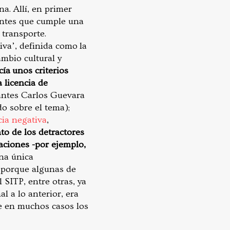
a. Allí, en primer
entes que cumple una
 transporte.
va’, definida como la
ambio cultural y
cía unos criterios
 licencia de
tantes Carlos Guevara
o sobre el tema);
ia negativa
,
to de los detractores
taciones -por ejemplo,
una única
, porque algunas de
 SITP, entre otras, ya
l a lo anterior, era
e en muchos casos los