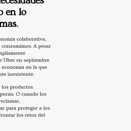
necesidades
o en lo
emas
.
conomía colaborativa,
e consumimos. A pesar
ampliamente
de Uber en septiembre
a economía en la que
te inexistente.
 los productos
operan. O cuando los
reclamar,
ar para proteger a los
ontar los retos del