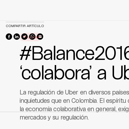
Skip
COMPARTIR ARTÍCULO
to
Columnas
content
#Balance2016 
‘colabora’ a U
La regulación de Uber en diversos paíse
inquietudes que en Colombia. El espíritu 
la economía colaborativa en general, exi
mercados y su regulación.