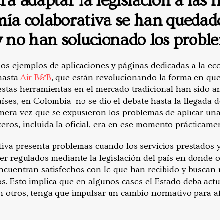
ra adaptar la legislación a las 
mía colaborativa se han quedad
 y no han solucionado los probl
rios ejemplos de aplicaciones y páginas dedicadas a la e
hasta
Air B&B
, que están revolucionando la forma en qu
 estas herramientas en el mercado tradicional han sido 
aíses, en Colombia no se dio el debate hasta la llegada 
rimera vez que se expusieron los problemas de aplicar un
ceros, incluida la oficial, era en ese momento prácticamen
iva presenta problemas cuando los servicios prestados y
er regulados mediante la legislación del país en donde 
cuentran satisfechos con lo que han recibido y buscan 
s. Esto implica que en algunos casos el Estado deba actu
 otros, tenga que impulsar un cambio normativo para afr