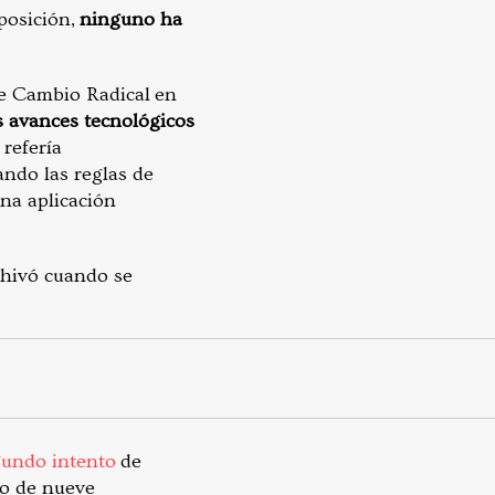
posición,
ninguno ha
de Cambio Radical en
os avances tecnológicos
 refería
jando las reglas de
una aplicación
chivó cuando se
gundo intento
de
po de nueve