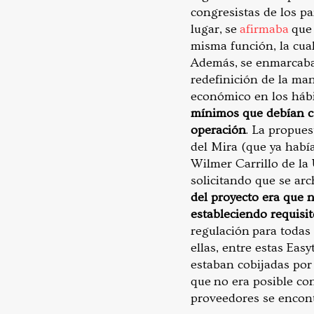
congresistas de los pa
lugar, se
afirmaba
que 
misma función, la cual
Además, se enmarcaba 
redefinición de la man
económico en los hábi
mínimos que debían cu
operación
. La propue
del Mira (que ya habí
Wilmer Carrillo de la
solicitando que se arc
del proyecto era que n
estableciendo requisit
regulación para todas 
ellas, entre estas Eas
estaban cobijadas por 
que no era posible co
proveedores se encont