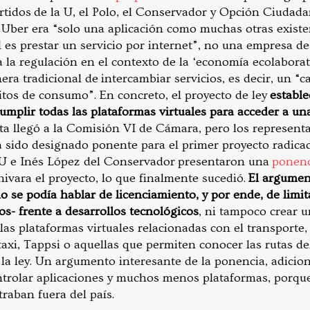
rtidos de la U, el Polo, el Conservador y Opción Ciudadan
Uber era “solo una aplicación como muchas otras exist
 es prestar un servicio por internet”, no una empresa de
la regulación en el contexto de la ‘economía ecolaborati
era tradicional de intercambiar servicios, es decir, un “c
tos de consumo”. En concreto, el proyecto de ley
estable
mplir todas las plataformas virtuales para acceder a una
sta llegó a la Comisión VI de Cámara, pero los represen
a sido designado ponente para el primer proyecto radicad
 U e Inés López del Conservador presentaron una
ponenc
hivara el proyecto, lo que finalmente sucedió.
El argumen
o se podía hablar de licenciamiento, y por ende, de limi
os- frente a desarrollos tecnológicos
, ni tampoco crear 
las plataformas virtuales relacionadas con el transporte
ytaxi, Tappsi o aquellas que permiten conocer las rutas del
la ley. Un argumento interesante de la ponencia, adiciona
ntrolar aplicaciones y muchos menos plataformas, porqu
raban fuera del país.