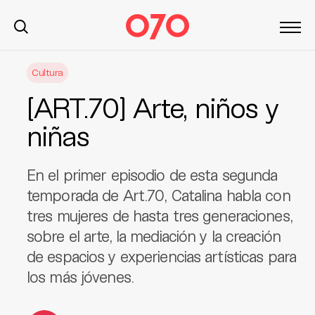
S
Cultura
k
i
[ART.70] Arte, niños y
p
t
niñas
o
c
En el primer episodio de esta segunda
o
n
temporada de Art.70, Catalina habla con
t
tres mujeres de hasta tres generaciones,
e
sobre el arte, la mediación y la creación
n
de espacios y experiencias artísticas para
t
los más jóvenes.