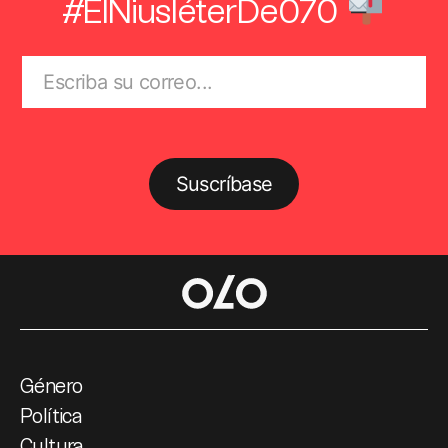
#ElNiusléterDe070
Suscríbase
Género
Política
Cultura