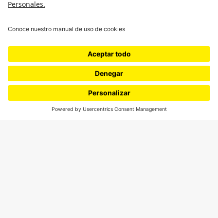
¿Quieres escribir en 070?
CONTÁCTANOS
cerosetenta@uniandes.edu.co
BOGOTÁ, COLOMBIA
NEWSLETTER
Suscríbase