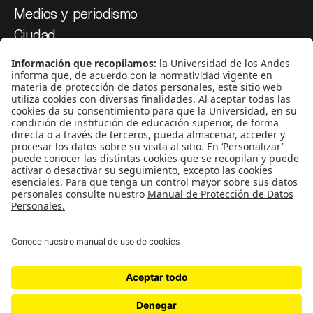
Medios y periodismo
Ciudad
Movilización social
¿Quiénes somos?
Podcasts
Ediciones especiales
Proyectos 070
SÍGUENOS
¿Quieres escribir en 070?