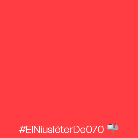
#ElNiusléterDe070