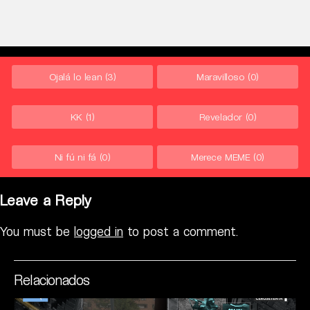
Ojalá lo lean
(3)
Maravilloso
(0)
KK
(1)
Revelador
(0)
Ni fú ni fá
(0)
Merece MEME
(0)
Leave a Reply
You must be
logged in
to post a comment.
Relacionados