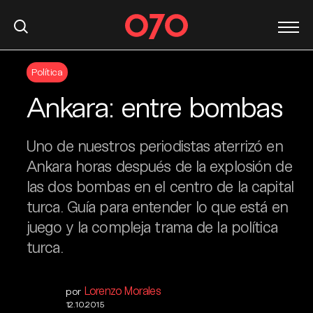
S
Política
k
i
Ankara: entre bombas
p
t
o
Uno de nuestros periodistas aterrizó en
c
Ankara horas después de la explosión de
o
las dos bombas en el centro de la capital
n
turca. Guía para entender lo que está en
t
juego y la compleja trama de la política
e
n
turca.
t
Lorenzo Morales
por
12.10.2015