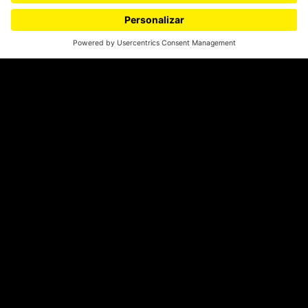
CONTÁCTANOS
cerosetenta@uniandes.edu.co
BOGOTÁ, COLOMBIA
NEWSLETTER
Suscríbase