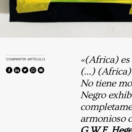
«(Africa) es
COMPARTIR ARTÍCULO
(…) (Africa
No tiene mov
Negro exhib
completamen
armonioso c
G.W.F. Hegel 