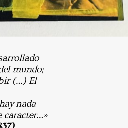
arrollado
 del mundo;
ir (…) El
hay nada
e caracter…»
837)