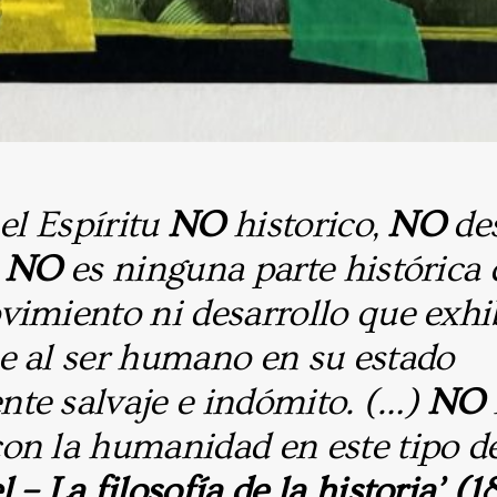
 el Espíritu
NO
historico,
NO
des
)
NO
es ninguna parte histórica
imiento ni desarrollo que exhib
e al ser humano en su estado
te salvaje e indómito. (…)
NO
on la humanidad en este tipo d
– La filosofía de la historia’ (1