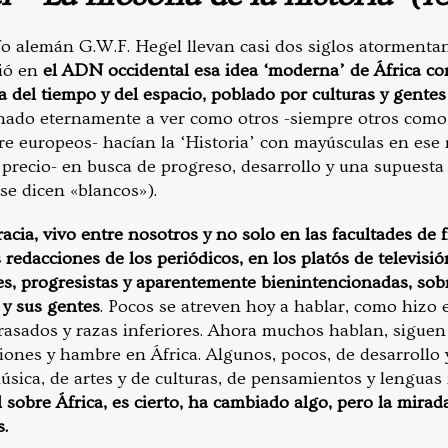
sofo alemán G.W.F. Hegel llevan casi dos siglos atorment
ió en
el ADN occidental esa idea ‘moderna’ de África c
ra del tiempo y del espacio, poblado por culturas y gentes
enado eternamente a ver como otros -siempre otros como 
re europeos- hacían la ‘Historia’ con mayúsculas en ese
 precio- en busca de progreso, desarrollo y una supuesta
se dicen «blancos»).
acia, vivo entre nosotros y no solo en las facultades de fi
 redacciones de los periódicos, en los platós de televisió
, progresistas y aparentemente bienintencionadas, sob
a y sus gentes
. Pocos se atreven hoy a hablar, como hizo e
rasados y razas inferiores. Ahora muchos hablan, siguen
nes y hambre en África. Algunos, pocos, de desarrollo y 
úsica, de artes y de culturas, de pensamientos y lengua
 sobre África, es cierto, ha cambiado algo, pero la mirada
.