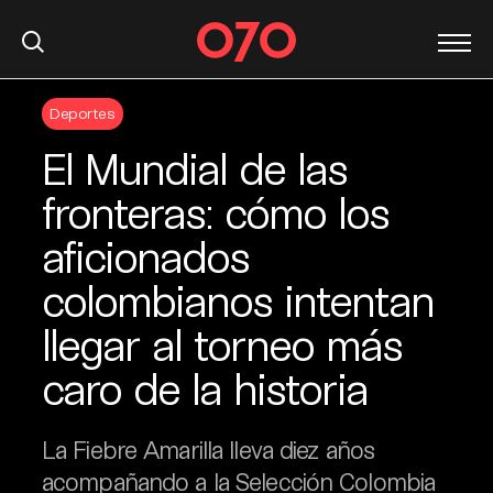
S
Deportes
k
i
El Mundial de las
p
t
fronteras: cómo los
o
aficionados
c
o
colombianos intentan
n
t
llegar al torneo más
e
caro de la historia
n
t
La Fiebre Amarilla lleva diez años
acompañando a la Selección Colombia