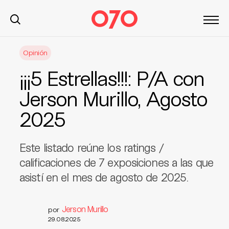
S
Opinión
k
i
¡¡¡5 Estrellas!!!: P/A con
p
t
Jerson Murillo, Agosto
o
2025
c
o
n
Este listado reúne los ratings /
t
calificaciones de 7 exposiciones a las que
e
asistí en el mes de agosto de 2025.
n
t
Jerson Murillo
por
29.08.2025