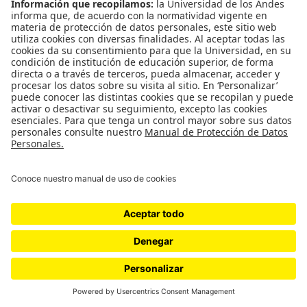
Eduardo Ramírez Villamizar: Sumando Planos –
Nueveochenta.
★★★★
= Excelente.
Diego Aguilar: Umbrales de la Lindosa – LA
Galeria.
★★★½
= Muy buena.
Rodrigo Echeverri: Nacer Ruina – LGM Galeria.
★★½
= Decente, aunque difícil de recomendar.
Alfonso Aguas Negras: IS THERE ANYBODY OUT
THERE? – Desborde Galeria.
★★½
= Decente, aunque difícil de recomendar.