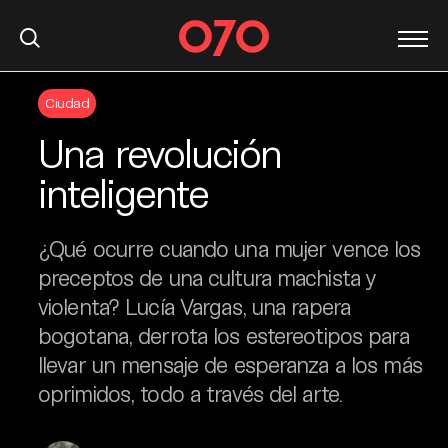
S
Ciudad
k
i
Una revolución
p
t
inteligente
o
c
¿Qué ocurre cuando una mujer vence los
o
n
preceptos de una cultura machista y
t
violenta? Lucía Vargas, una rapera
e
bogotana, derrota los estereotipos para
n
llevar un mensaje de esperanza a los más
t
oprimidos, todo a través del arte.