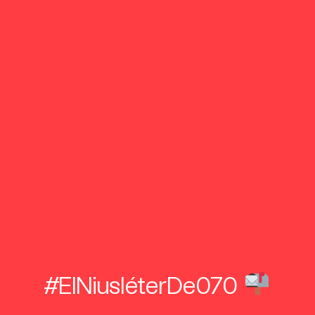
#ElNiusléterDe070