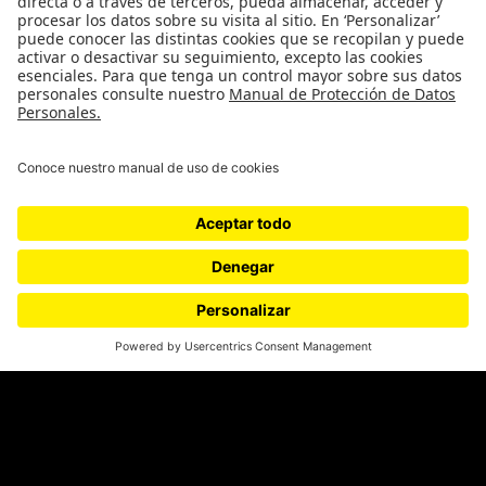
Medios y periodismo
Ciudad
Movilización social
¿Quiénes somos?
Podcasts
Ediciones especiales
Proyectos 070
SÍGUENOS
¿Quieres escribir en 070?