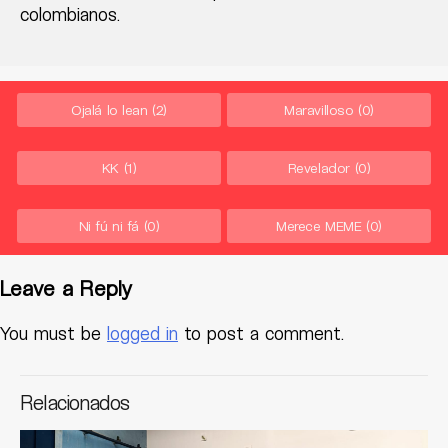
colombianos.
Ojalá lo lean
(2)
Maravilloso
(0)
KK
(1)
Revelador
(0)
Ni fú ni fá
(0)
Merece MEME
(0)
Leave a Reply
You must be
logged in
to post a comment.
Relacionados