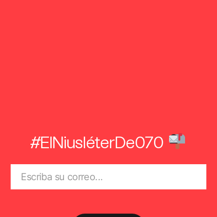
#ElNiusléterDe070