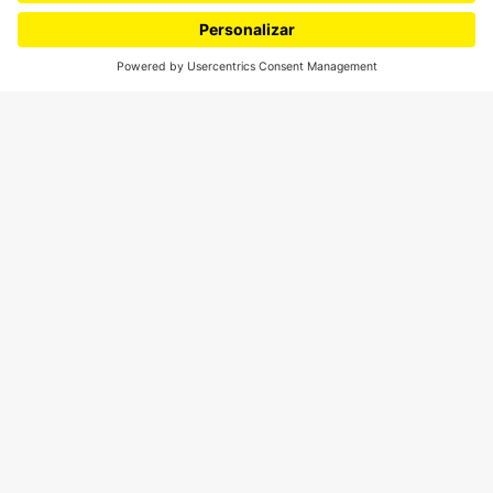
¿Quiénes somos?
Podcasts
Ediciones especiales
Proyectos 070
SÍGUENOS
¿Quieres escribir en 070?
CONTÁCTANOS
cerosetenta@uniandes.edu.co
BOGOTÁ, COLOMBIA