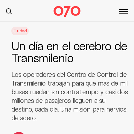
S
Ciudad
k
i
Un día en el cerebro de
p
t
Transmilenio
o
c
Los operadores del Centro de Control de
o
n
Transmilenio trabajan para que más de mil
t
buses rueden sin contratiempo y casi dos
e
millones de pasajeros lleguen a su
n
destino, cada día. Una misión para nervios
t
de acero.