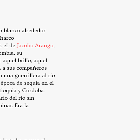
o blanco alrededor.
charco
a el de
Jacobo Arango
,
ombia, su
aquel brillo, aquel
ía a sus compañeros
 una guerrillera al río
 época de sequía en el
ioquia y Córdoba.
io del río sin
inar. Era la