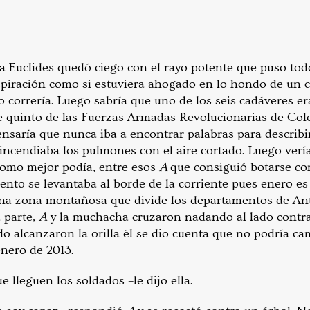
a Euclides quedó ciego con el rayo potente que puso tod
respiración como si estuviera ahogado en lo hondo de un 
 correría. Luego sabría que uno de los seis cadáveres er
 quinto de las Fuerzas Armadas Revolucionarias de Col
saría que nunca iba a encontrar palabras para describir 
 incendiaba los pulmones con el aire cortado. Luego ver
como mejor podía, entre esos
A
que consiguió botarse con
nto se levantaba al borde de la corriente pues enero es
una zona montañosa que divide los departamentos de Ant
 parte,
A
y la muchacha cruzaron nadando al lado contrar
 alcanzaron la orilla él se dio cuenta que no podría cam
nero de 2013.
 lleguen los soldados –le dijo ella.