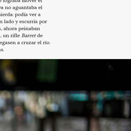
o lograba mover el
 ya no aguantaba el
ierda: podía ver a
n lado y escurría por
os, ahora peinaban
, un rifle
Barret
de
egasen a cruzar el río.
s.