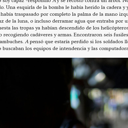
no soy capaz –respondió
A
y se recostó contra un árbol. N
do. Una esquirla de la bomba le había herido la cadera y
e había traspasado por completo la palma de la mano izqu
luz de la luna, o incluso derramar agua que entraba por u
opuesta las tropas ya habían descendido de los helicópter
o recogiendo cadáveres y armas. Encontraron seis fusiles
 cambuches.
A
pensó que estaría perdido si los soldados ll
o buscaban los equipos de intendencia y las computadora