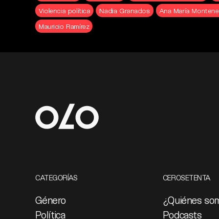
Violencia política
Nadia Granados
Ana María Montene
Mauricio Ramírez
CATEGORÍAS
CEROSETENTA
Género
¿Quiénes so
Política
Podcasts