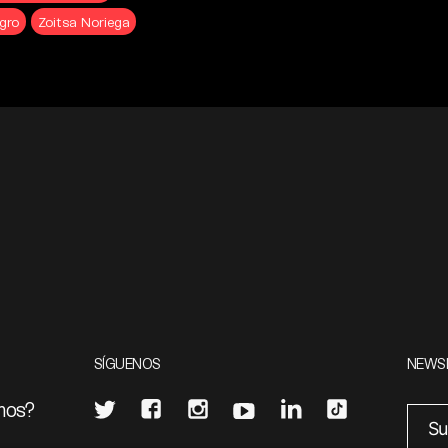
gro
Zoitsa Noriega
SÍGUENOS
NEWS
mos?