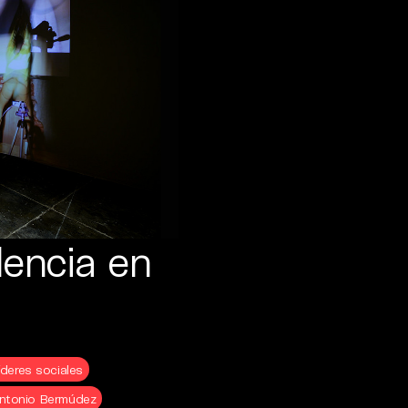
lencia en
íderes sociales
ntonio Bermúdez