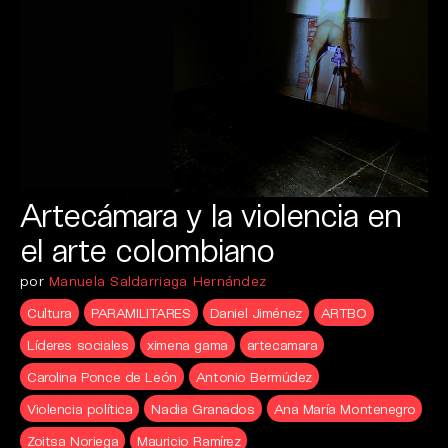
Artecámara y la violencia en
el arte colombiano
por
Manuela Saldarriaga Hernández
Cultura
PARAMILITARES
Daniel Jiménez
ARTBO
Líderes sociales
ximena gama
artecamara
Carolina Ponce de León
Antonio Bermúdez
Violencia política
Nadia Granados
Ana María Montenegro
Zoitsa Noriega
Mauricio Ramírez