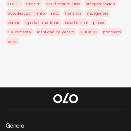
LGBT+
transito
salud reproductiva
autopercepcion
autodescubrimiento
sexo
transitos
navegantes
zarpar
liga de salud trans
salud sexual
placer
Salud mental
identidad de genero
CUIDADO
podcasts
amor
Género