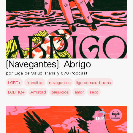
[Navegantes]: Abrigo
por Liga de Salud Trans y 070 Podcast
LGBT+
transitos
navegantes
liga de salud trans
LGBTIQ+
Amistad
prejuicios
amor
sexo