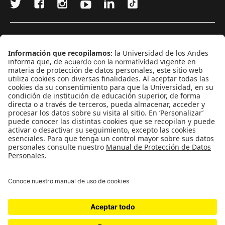
¿Quieres escribir en 070?
CONTÁCTANOS
cerosetenta@uniandes.edu.co
BOGOTÁ, COLOMBIA
NEWSLETTER
Suscríbase