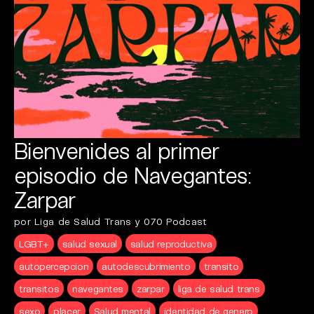
Bienvenides al primer
episodio de Navegantes:
Zarpar
por Liga de Salud Trans y 070 Podcast
LGBT+
salud sexual
salud reproductiva
autopercepcion
autodescubrimiento
transito
transitos
navegantes
zarpar
liga de salud trans
sexo
placer
Salud mental
identidad de genero