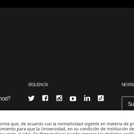
SÍGUENOS
NEWS
mos?
¿Quieres escribir en 070?
eciales
0
CONTÁCTANOS