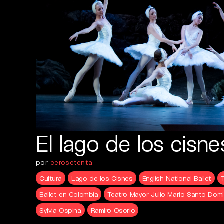
El lago de los cisne
por
cerosetenta
Cultura
Lago de los Cisnes
English National Ballet
Ballet en Colombia
Teatro Mayor Julio Mario Santo Dom
Sylvia Ospina
Ramiro Osorio