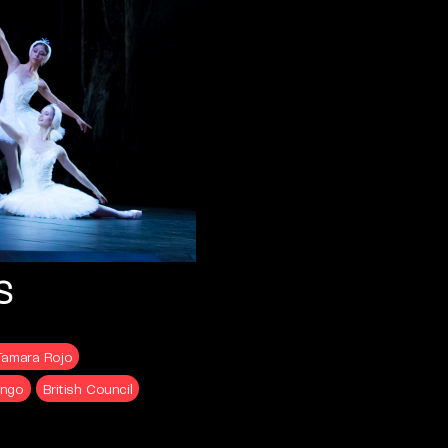
s
Tamara Rojo
ingo
British Council