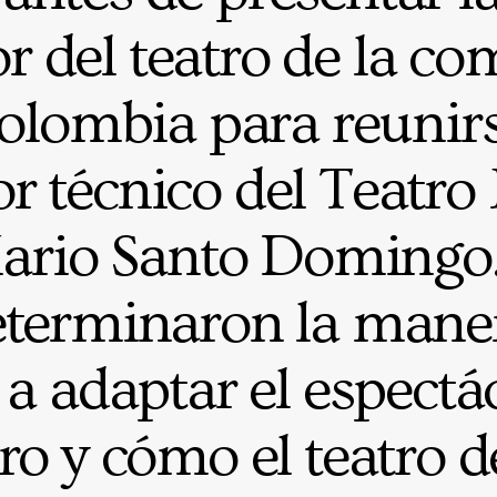
or del teatro de la c
Colombia para reunirs
or técnico del Teatr
Mario Santo Domingo.
determinaron la man
 a adaptar el espectá
tro y cómo el teatro d