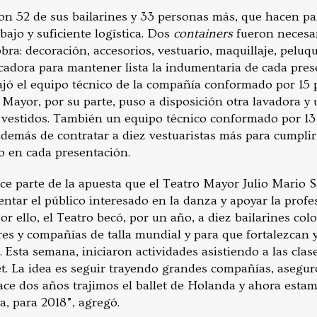
n 52 de sus bailarines y 33 personas más, que hacen par
ajo y suficiente logística. Dos
containers
fueron necesa
obra: decoración, accesorios, vestuario, maquillaje, peluq
cadora para mantener lista la indumentaria de cada prese
iajó el equipo técnico de la compañía conformado por 15 
o Mayor, por su parte, puso a disposición otra lavadora y
s vestidos. También un equipo técnico conformado por 13
 además de contratar a diez vestuaristas más para cumpli
o en cada presentación.
ce parte de la apuesta que el Teatro Mayor Julio Mario
tar el público interesado en la danza y apoyar la profes
r ello, el Teatro becó, por un año, a diez bailarines co
es y compañías de talla mundial y para que fortalezcan 
 Esta semana, iniciaron actividades asistiendo a las clase
et. La idea es seguir trayendo grandes compañías, asegu
Hace dos años trajimos el ballet de Holanda y ahora esta
ia, para 2018”, agregó.