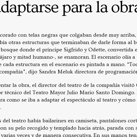
daptarse para la obr
ecorado con telas negras que colgaban desde muy arriba, 
abía otras estructuras que terminaban de darle forma al 
El bosque donde el príncipe Sigfrido y Odette, convertida
jaro y mitad humano-, se enamoran. El escenario olía a p
cada estructura en el escenario es pintada a mano. “Tod
 compañía”, dijo Sandra Meluk directora de programación
tar la obra, el director del teatro de la compañía visit
tor técnico del Teatro Mayor Julio Mario Santo Domingo. 
a como se iba a adaptar el espectáculo al teatro y cómo 
.
 del teatro había bailarines en camiseta, pantalones cort
 con su pelo recogido y templado hacia atrás, parada con
 varias veces y de manera consecutiva. En sus manos te