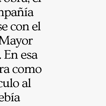
ompañía
e con el
o Mayor
 En esa
era como
culo al
ebía