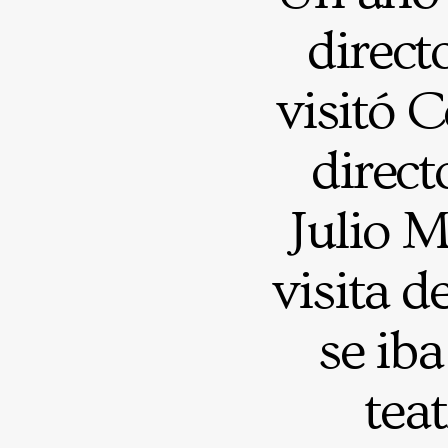
direct
visitó 
direct
Julio 
visita 
se iba
tea