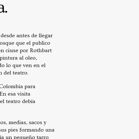
a.
desde antes de llegar
bosque que el publico
 en cisne por Rothbart
intura al oleo,
o lo que ven en el
 del teatro.
ó Colombia para
En esa visita
el teatro debía
os, medias, sacos y
 sus pies formando una
nía un pequeño tarro