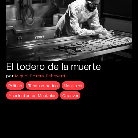
El todero de la muerte
por
Miguel Botero Echeverri
Política
Tanatopráctico
Manizales
Asesinatos en Manizales
Cadaver