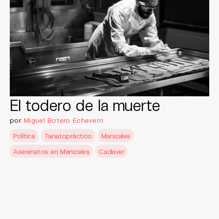
El todero de la muerte
por
Miguel Botero Echeverri
Política
Tanatopráctico
Manizales
Asesinatos en Manizales
Cadaver