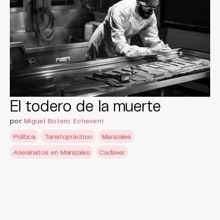
El todero de la muerte
por
Miguel Botero Echeverri
Política
Tanatopráctico
Manizales
Asesinatos en Manizales
Cadaver