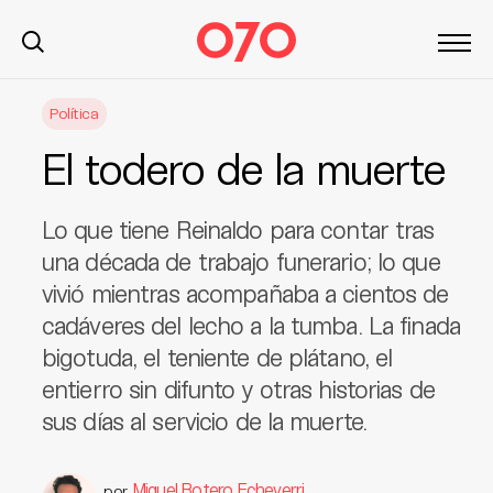
S
Política
k
i
El todero de la muerte
p
t
o
Lo que tiene Reinaldo para contar tras
c
una década de trabajo funerario; lo que
o
vivió mientras acompañaba a cientos de
n
cadáveres del lecho a la tumba. La finada
t
bigotuda, el teniente de plátano, el
e
n
entierro sin difunto y otras historias de
t
sus días al servicio de la muerte.
Miguel Botero Echeverri
por