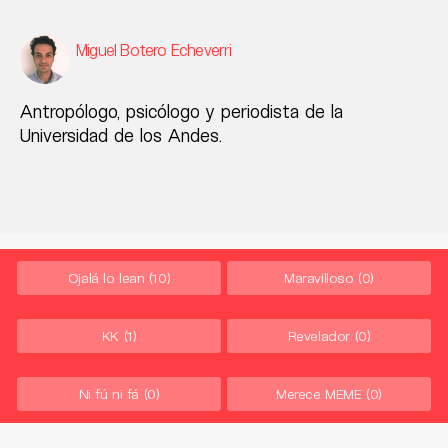
Miguel Botero Echeverri
Antropólogo, psicólogo y periodista de la
Universidad de los Andes.
Ojalá lo lean
(10)
Maravilloso
(0)
KK
(1)
Revelador
(0)
Ni fú ni fá
(0)
Merece MEME
(0)