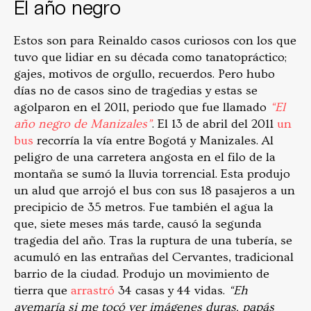
El año negro
Estos son para Reinaldo casos curiosos con los que
tuvo que lidiar en su década como tanatopráctico;
gajes, motivos de orgullo, recuerdos. Pero hubo
días no de casos sino de tragedias y estas se
agolparon en el 2011, periodo que fue llamado
“El
año negro de Manizales”
. El 13 de abril del 2011
un
bus
recorría la vía entre Bogotá y Manizales. Al
peligro de una carretera angosta en el filo de la
montaña se sumó la lluvia torrencial. Esta produjo
un alud que arrojó el bus con sus 18 pasajeros a un
precipicio de 35 metros. Fue también el agua la
que, siete meses más tarde, causó la segunda
tragedia del año. Tras la ruptura de una tubería, se
acumuló en las entrañas del Cervantes, tradicional
barrio de la ciudad. Produjo un movimiento de
tierra que
arrastró
34 casas y 44 vidas.
“Eh
avemaría si me tocó ver imágenes duras, papás