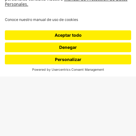
Movilización social
¿Quiénes somos?
Podcasts
Ediciones especiales
Proyectos 070
SÍGUENOS
¿Quieres escribir en 070?
CONTÁCTANOS