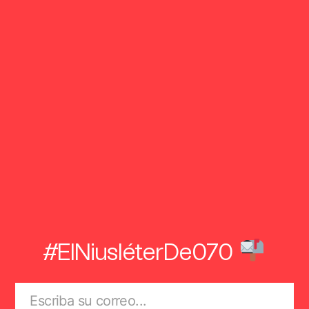
#ElNiusléterDe070